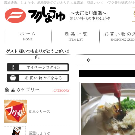
醤油通販、しょうゆ、酒粕使用のこだわり丸大豆醤油、簡単レシピ、-フク醤油株式会社
ゲスト 様
いつもありがとうございま
す。
食卓シリーズ
厳選しょうゆ