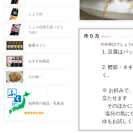
しょうゆ
しょうゆ加工品（だし、
つゆ）
やや辛口でしょう
厳選ギフト
1. 豆腐は
おすすめ商品
2. 鰹節・
く。
その他‥
※ お好みで
立たせます
福井県の逸品・名産品
そのほかに、
塩分の気にな
ゆもお試しく