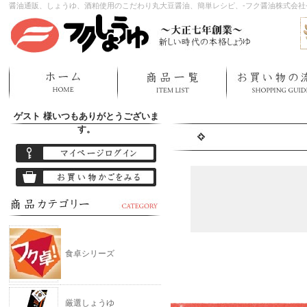
醤油通販、しょうゆ、酒粕使用のこだわり丸大豆醤油、簡単レシピ、-フク醤油株式会社
ゲスト 様
いつもありがとうございま
す。
食卓シリーズ
厳選しょうゆ