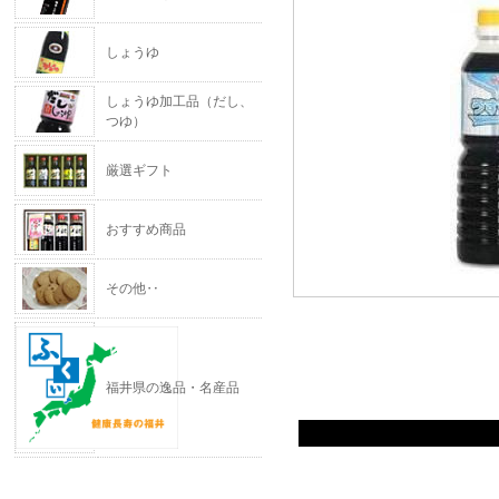
しょうゆ
しょうゆ加工品（だし、
つゆ）
厳選ギフト
おすすめ商品
その他‥
福井県の逸品・名産品