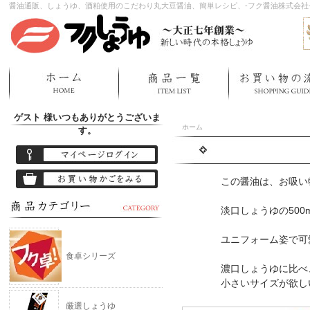
醤油通販、しょうゆ、酒粕使用のこだわり丸大豆醤油、簡単レシピ、-フク醤油株式会社
ゲスト 様
いつもありがとうございま
ホーム
す。
この醤油は、お吸い物・
淡口しょうゆの500ml
ユニフォーム姿で可愛
食卓シリーズ
濃口しょうゆに比べ、登
小さいサイズが欲しいと
厳選しょうゆ