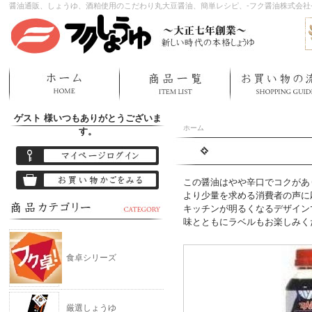
醤油通販、しょうゆ、酒粕使用のこだわり丸大豆醤油、簡単レシピ、-フク醤油株式会社
ゲスト 様
いつもありがとうございま
ホーム
す。
この醤油はやや辛口でコクがあ
より少量を求める消費者の声に
キッチンが明るくなるデザイン
味とともにラベルもお楽しみく
食卓シリーズ
厳選しょうゆ