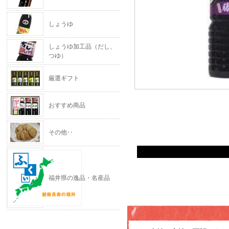
しょうゆ
しょうゆ加工品（だし、
つゆ）
厳選ギフト
おすすめ商品
その他‥
福井県の逸品・名産品