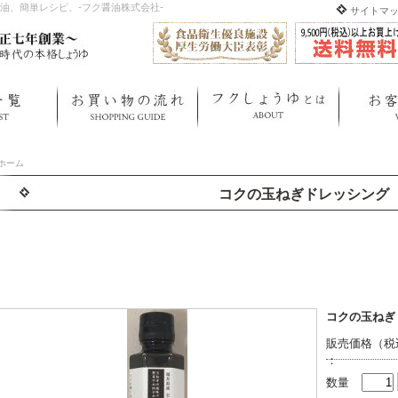
油、簡単レシピ、-フク醤油株式会社-
サイトマ
ホーム
コクの玉ねぎドレッシング
コクの玉ねぎ
販売価格（税
：
数量