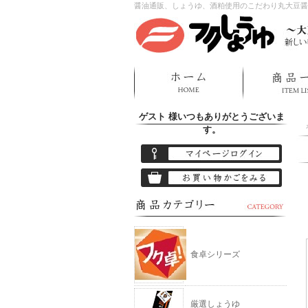
醤油通販、しょうゆ、酒粕使用のこだわり丸大豆醤
ゲスト 様
いつもありがとうございま
す。
食卓シリーズ
厳選しょうゆ