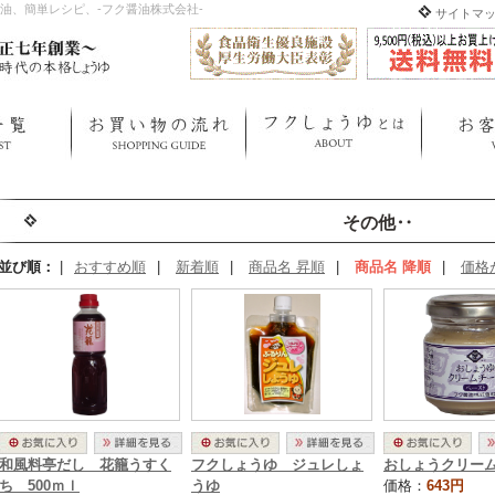
油、簡単レシピ、-フク醤油株式会社-
サイトマ
その他‥
並び順：
|
おすすめ順
|
新着順
|
商品名 昇順
|
商品名 降順
|
価格
和風料亭だし 花籠うすく
フクしょうゆ ジュレしょ
おしょうクリー
ち 500ｍｌ
うゆ
価格：
643円