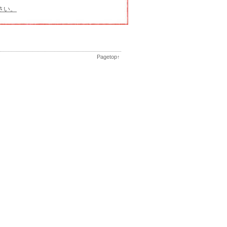
さい。
Pagetop↑