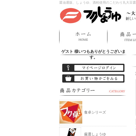
醤油通販、しょうゆ、酒粕使用のこだわり丸大豆醤
ゲスト 様
いつもありがとうございま
す。
食卓シリーズ
厳選しょうゆ