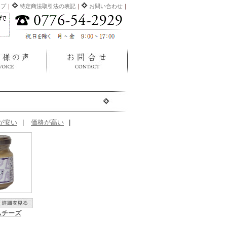
ップ
｜
特定商法取引法の表記
｜
お問い合わせ
｜
が安い
|
価格が高い
|
ムチーズ