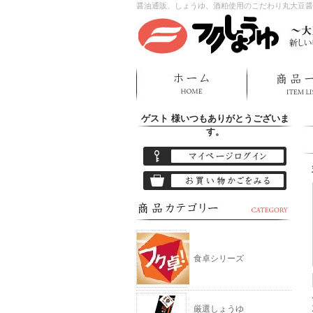
醤油通販、しょうゆ、酒粕使用のこだわり丸大豆醤
ゲスト 様
いつもありがとうございま
す。
食卓シリーズ
厳選しょうゆ