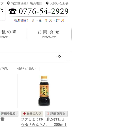
ップ
｜
特定商法取引法の表記
｜
お問い合わせ
｜
）
が安い
|
価格が高い
|
ン酢
フクしょうゆ 卵かけしょ
うゆ「らんらん」 200ｍｌ