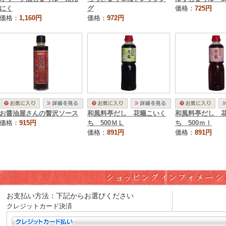
にく
グ
価格：
725円
価格：
1,160円
価格：
972円
お醤油屋さんの贅沢ソース
和風料亭だし 花籠こいく
和風料亭だし 
価格：
915円
ち 500ＭＬ
ち 500ｍｌ
価格：
891円
価格：
891円
お支払い方法：下記からお選びください
クレジットカード決済