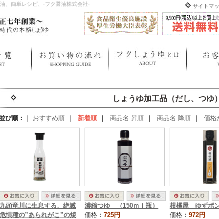
油、簡単レシピ、-フク醤油株式会社-
サイトマ
しょうゆ加工品（だし、つゆ
並び順：
|
おすすめ順
|
新着順
|
商品名 昇順
|
商品名 降順
|
価格
九頭竜川に生息する、絶滅
濃縮つゆ （150ｍｌ瓶）
柑橘屋 ゆずポ
危惧種の”あられがこ”の焼
価格：
725円
価格：
972円