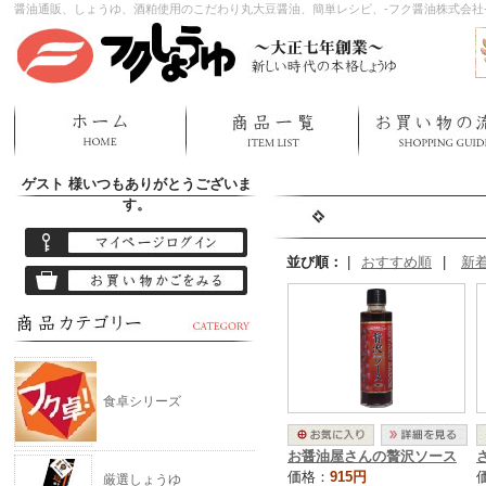
醤油通販、しょうゆ、酒粕使用のこだわり丸大豆醤油、簡単レシピ、-フク醤油株式会社
ゲスト 様
いつもありがとうございま
す。
並び順：
|
おすすめ順
|
新
食卓シリーズ
お醤油屋さんの贅沢ソース
価格：
915円
厳選しょうゆ