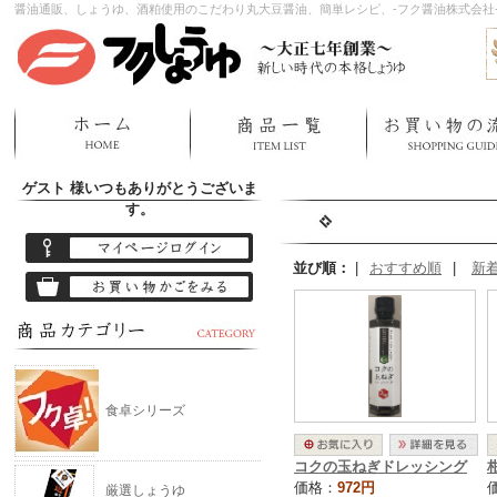
醤油通販、しょうゆ、酒粕使用のこだわり丸大豆醤油、簡単レシピ、-フク醤油株式会社
ゲスト 様
いつもありがとうございま
す。
並び順：
|
おすすめ順
|
新
食卓シリーズ
コクの玉ねぎドレッシング
価格：
972円
厳選しょうゆ