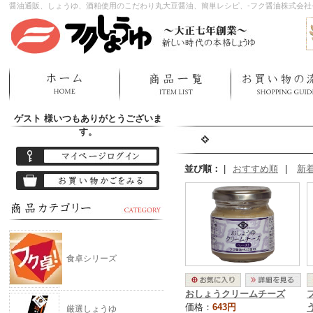
醤油通販、しょうゆ、酒粕使用のこだわり丸大豆醤油、簡単レシピ、-フク醤油株式会社
ゲスト 様
いつもありがとうございま
す。
並び順：
|
おすすめ順
|
新
食卓シリーズ
おしょうクリームチーズ
価格：
643円
厳選しょうゆ